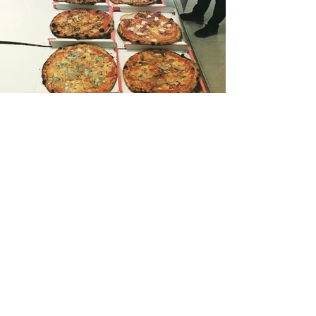
Presso il nostro sito Web ufficiale della
Pizzeria Pulcinella Bellinzona
Vi offriamo una vasta scelta di Pizze, Panini
e focacce nel nostro Menù.
Inoltre trovate i nostri contatti telefonici,
Instagram e Facebook.
Per chi volesse, dedichiamo anche una